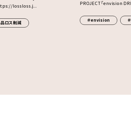
PROJECT「envision DRIV
ossloss.j...
＃envision
＃
食品ロス削減