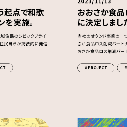
2023/11/13
う起点で和歌
おおさか食品
ンを実施。
に決定しまし
て、地域住民のシビックプライ
当社のオウンド事業の一つで
て住民自らが持続的に発信
さか食品ロス削減パートナ
おさか食品ロス削減パートナ
ECT
＃PROJECT